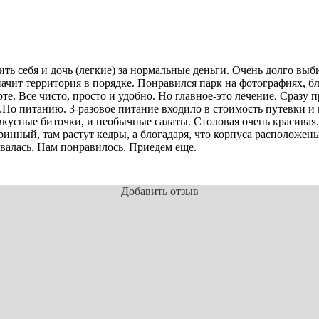
ь себя и дочь (легкие) за нормальные деньги. Очень долго выби
ачит территория в порядке. Понравился парк на фотографиях, бл
рте. Все чисто, просто и удобно. Но главное-это лечение. Сраз
.По питанию. 3-разовое питание входило в стоимость путевки и
 вкусные биточки, и необычные салаты. Столовая очень красивая
ринный, там растут кедры, а блогадаря, что корпуса расположены 
овалась. Нам понравилось. Приедем еще.
Добавить отзыв