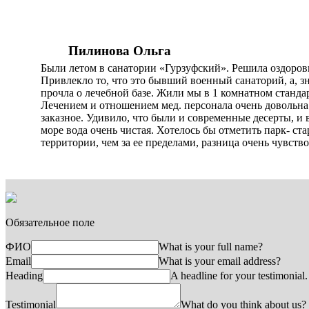
Пилинова Ольга
Были летом в санатории «Гурзуфский». Решила оздоровит
Привлекло то, что это бывший военный санаторий, а, зн
прочла о лечебной базе. Жили мы в 1 комнатном станда
Лечением и отношением мед. персонала очень довольна
заказное. Удивило, что были и современные десерты, и
море вода очень чистая. Хотелось бы отметить парк- ста
территории, чем за ее пределами, разница очень чувств
Обязательное поле
ФИО
What is your full name?
Email
What is your email address?
Heading
A headline for your testimonial.
Testimonial
What do you think about us?