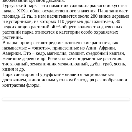
заболеваний органов дыхания.
Гурзуфский парк – это памятник садово-паркового искусства
начала XIXв. общегосударственного значения. Парк занимает
площадь 12 га., в нем насчитывается около 280 видов деревьев
и кустарников, из которых 110 деревьев-долгожителей, 30
редких видов растений. 40% общего количества древесных
растений парка относятся к категории особо охраняемых
растений..
В парке произрастают редкие экзотические растения, так
называемые – «экзоты», привезенные из Азии, Африки,
Америки. Это – кедр, магнолия, самшит, съедобный каштан,
железное дерево и др. Реликтовые и эндемичные растения:
тис ягодный, земляничник мелкоплодный, дубы, граб, ясень,
кизил и др.
Парк санатория «Гурзуфский» является национальным
достоянием, живописным уголком благодаря разнообразию и
контрастам флоры.