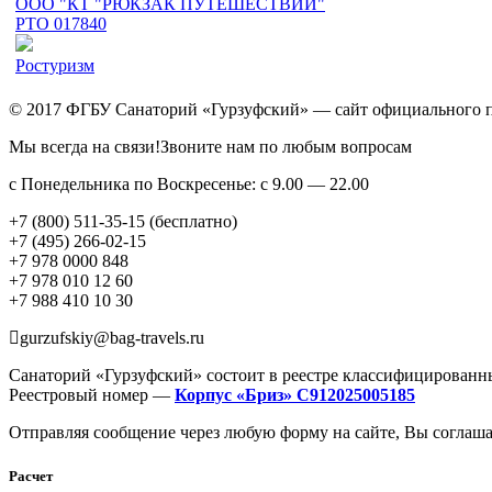
ООО "КТ "РЮКЗАК ПУТЕШЕСТВИЙ"
РТО 017840
Ростуризм
© 2017 ФГБУ Санаторий «Гурзуфский» — сайт официального 
Мы всегда на связи!Звоните нам по любым вопросам
с Понедельника по Воскресенье: с 9.00 — 22.00
+7 (800) 511-35-15 (бесплатно)
+7 (495) 266-02-15
+7 978 0000 848
+7 978 010 12 60
+7 988 410 10 30
gurzufskiy@bag-travels.ru
Санаторий «Гурзуфский» состоит в реестре классифицированн
Реестровый номер —
Корпус «Бриз» С912025005185
Отправляя сообщение через любую форму на сайте, Вы соглаша
Расчет